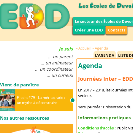
Le secteur des Écoles de Devoi
Créer une EDD
Contacts
Accueil
Agenda
Je suis
L'AGENDA
LISTE D
... un parent
... un animateur
Agenda
... un coordinateur
... un curieux
Journées Inter – EDD
Vient de paraître
En 2017 – 2018, les journées In
secteur.
Filoche#79 - La méritocratie :
un mythe à déconstruire
1ère journée : Présentation du
Informations pratiques
Nos autres ressources
Conditions d'accès :
Public vi