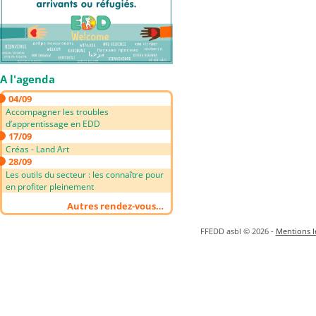
A l'agenda
04/09
Accompagner les troubles
d’apprentissage en EDD
17/09
Créas - Land Art
28/09
Les outils du secteur : les connaître pour
en profiter pleinement
Autres rendez-vous…
FFEDD asbl © 2026 -
Mentions lé