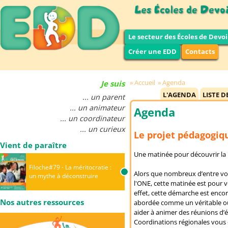
Le secteur des Écoles de Devoi
Créer une EDD
Contacts
Accueil
Agenda
Je suis
L'AGENDA
LISTE D
... un parent
... un animateur
Agenda
... un coordinateur
... un curieux
Le projet pédagogiqu
Vient de paraître
Une matinée pour découvrir la 
Filoche#79 - La méritocratie :
Alors que nombreux d’entre vo
un mythe à déconstruire
l'ONE, cette matinée est pour 
effet, cette démarche est encor
Nos autres ressources
abordée comme un véritable outi
aider à animer des réunions d’
Coordinations régionales vous