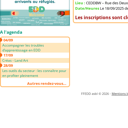
Lieu :
CEDDBW – Rue des Deux P
Date/Heures
Le 18/09/2025 de
Les inscriptions sont c
A l'agenda
04/09
Accompagner les troubles
d’apprentissage en EDD
17/09
Créas - Land Art
28/09
Les outils du secteur : les connaître pour
en profiter pleinement
Autres rendez-vous…
FFEDD asbl © 2026 -
Mentions lé