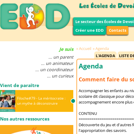
Le secteur des Écoles de Devoi
Créer une EDD
Contacts
Accueil
Agenda
Je suis
L'AGENDA
LISTE D
... un parent
... un animateur
Agenda
... un coordinateur
... un curieux
Comment faire du so
Vient de paraître
Accompagner les enfants au nivea
scolaire dit classique pour dé
Filoche#79 - La méritocratie :
accompagnement encore plus eff
un mythe à déconstruire
CONTENU
Nos autres ressources
==========================
Découverte du jeu et d'autres f
l'appropriation des savoirs.