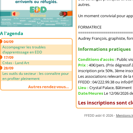
autres.
Un moment convivial pour appren
FORMATRICE
==========================
A l'agenda
Audrey François, graphiste, for
04/09
Accompagner les troubles
Informations pratiques
d’apprentissage en EDD
17/09
Conditions d'accès :
Public vi
Créas - Land Art
Prix :
40€/pers. (Prix dégressif 
28/09
inscription prix 50%, 3ème inscr
Les outils du secteur : les connaître pour
Les associations relevant de l
en profiter pleinement
FFEDD : 04/222.99.38 ou info@f
Autres rendez-vous…
Lieu :
Crystal Palace, Bâtiment
Date/Heures
Le 12/06/2026 de
Les inscriptions sont c
FFEDD asbl © 2026 -
Mentions lé