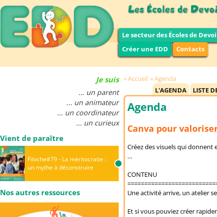
Le secteur des Écoles de Devoi
Créer une EDD
Contacts
Accueil
Agenda
Je suis
L'AGENDA
LISTE D
... un parent
... un animateur
Agenda
... un coordinateur
... un curieux
Canva pour valoriser
Vient de paraître
Créez des visuels qui donnent en
…
Filoche#79 - La méritocratie :
un mythe à déconstruire
CONTENU
==========================
Nos autres ressources
Une activité arrive, un atelie
Et si vous pouviez créer rapide