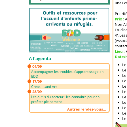
une Eco
Priorit
Prix :
A
Non-Aff
Étudia
/!\ Les
(Associ
contact
Lieu :
Date/
A l'agenda
Le
04/09
Le
Accompagner les troubles d’apprentissage en
Le
EDD
Le
17/09
Le
Créas - Land Art
28/09
Le
Les outils du secteur : les connaître pour en
Le
profiter pleinement
Le
Le
Autres rendez-vous…
Le
Le