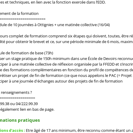
es et techniques, en lien avec la fonction exercée dans l’EDD.
ement de la formation
======================
le de 10 journées à Ottignies + une matinée collective (16/04)
ours complet de formation comprend six étapes qui doivent, toutes, être ré
lité pour obtenir le brevet et ce, sur une période minimale de 6 mois, maxima
ule de formation de base (73h)
liser un stage pratique de 150h minimum dans une École de Devoirs reconnu
iciper à une matinée collective de réflexion organisée par la FFEDD et s’inscri
re des formations complémentaires en fonction du profil de compétences de
rétiser un projet de fin de formation (ce que nous appelons le PAC (= Projet 
iciper à une journée d'échanges autour des projets de fin de formation
e renseignements ?
=================
99.38 ou 04/222.99.39
 également lien en bas de page.
mations pratiques
ions d'accès :
Etre âgé de 17 ans minimum, être reconnu comme étant un a