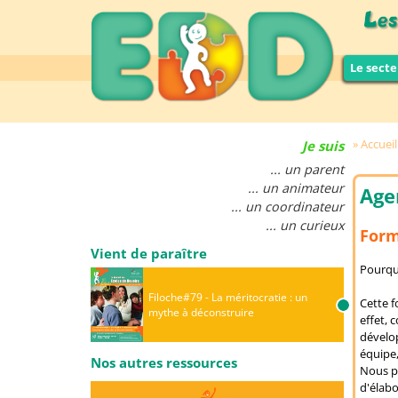
Le secte
Accueil
Je suis
... un parent
... un animateur
Age
... un coordinateur
... un curieux
Form
Vient de paraître
Pourquo
Filoche#79 - La méritocratie : un
Cette f
mythe à déconstruire
effet, 
dévelo
équipe,
Nos autres ressources
Nous pr
d'élabo