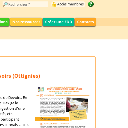
Accès membres
ions
Nos ressources
Créer une EDD
Contacts
oirs (Ottignies)
e de Devoirs. En
ui exige le
 gestion d'une
ifs, etc.
 participant
 des connaissances