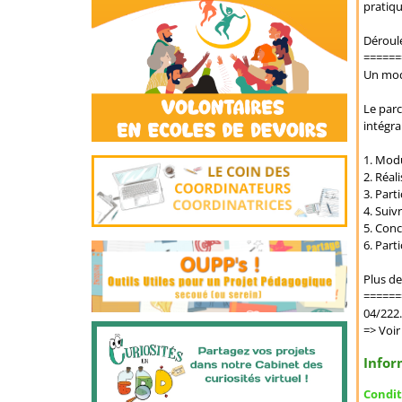
pratiqu
Déroul
======
Un modu
Le parc
intégra
1. Mod
2. Réa
3. Part
4. Suiv
5. Conc
6. Part
Plus d
======
04/222.
=> Voir
Infor
Condit