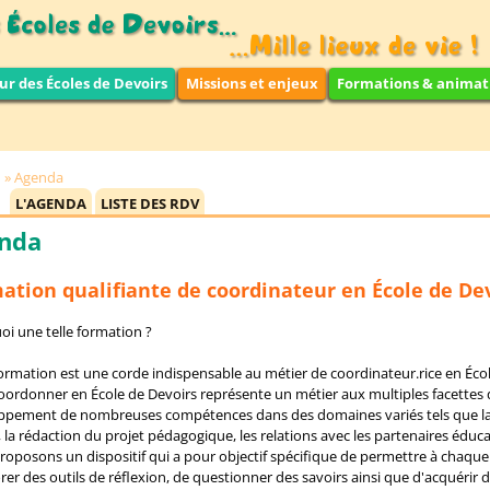
ur des Écoles de Devoirs
Missions et enjeux
Formations & animat
Agenda
L'AGENDA
LISTE DES RDV
nda
ation qualifiante de coordinateur en École de Dev
i une telle formation ?
ormation est une corde indispensable au métier de coordinateur.rice en Écol
coordonner en École de Devoirs représente un métier aux multiples facettes q
ppement de nombreuses compétences dans des domaines variés tels que la
 la rédaction du projet pédagogique, les relations avec les partenaires éducat
oposons un dispositif qui a pour objectif spécifique de permettre à chaque
rer des outils de réflexion, de questionner des savoirs ainsi que d'acquérir