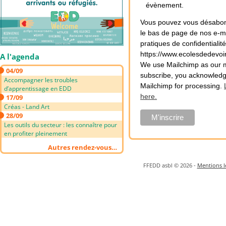
évènement.
Vous pouvez vous désabonn
le bas de page de nos e-ma
pratiques de confidentialit
https://www.ecolesdedevoi
A l'agenda
We use Mailchimp as our ma
04/09
subscribe, you acknowledge
Accompagner les troubles
Mailchimp for processing.
d’apprentissage en EDD
here.
17/09
Créas - Land Art
28/09
Les outils du secteur : les connaître pour
en profiter pleinement
Autres rendez-vous…
FFEDD asbl © 2026 -
Mentions lé