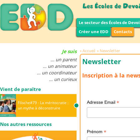
Le secteur des Écoles de Devoi
Créer une EDD
Contacts
Accueil
Newsletter
Je suis
... un parent
Newsletter
... un animateur
... un coordinateur
Inscription à la ne
... un curieux
Vient de paraître
*
Adresse Email
Filoche#79 - La méritocratie :
un mythe à déconstruire
Nos autres ressources
*
Prénom