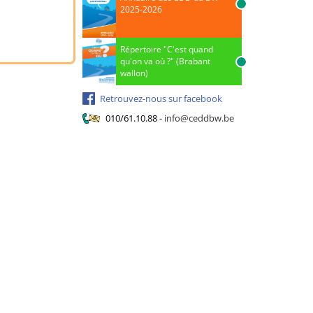
2025-2026
Répertoire "C'est quand
qu'on va où ?" (Brabant
wallon)
Retrouvez-nous sur facebook
010/61.10.88
-
info@ceddbw.be