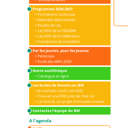
Programme 2026-2027
Formations continues
Matinées découvertes
Etudes de cas
Les RDV de la CEDDBW
Les RDV de la Fédération
Inscriptions et modalités
Par les jeunes, pour les jeunes
Périscope
Ecole des défis 2026
Notre outilthèque
Catalogue en ligne
Les Ecoles de Devoirs en BW
Je souhaite ouvrir une EDD
Trouver une EDD près de chez soi
Le tutorat: un projet d'entraide scolaire
Contactez l'équipe du BW
A l'agenda