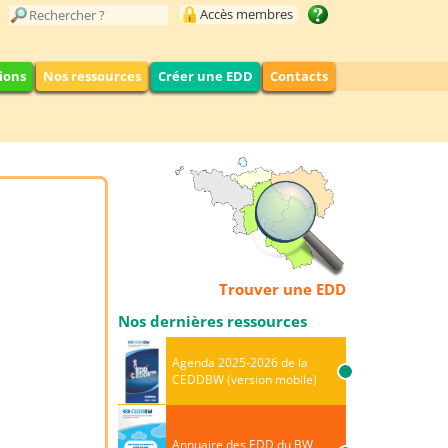
Accès membres
ions
Nos ressources
Créer une EDD
Contacts
Trouver une EDD
Nos dernières ressources
Agenda 2025-2026 de la
CEDDBW (version mobile)
Annuaire des EDD du BW