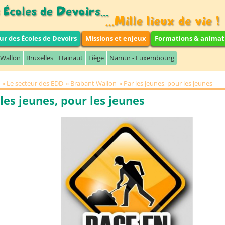
ur des Écoles de Devoirs
Missions et enjeux
Formations & animat
 Wallon
Bruxelles
Hainaut
Liège
Namur - Luxembourg
Le secteur des EDD
Brabant Wallon
Par les jeunes, pour les jeunes
les jeunes, pour les jeunes