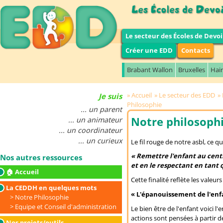
Le secteur des Écoles de Devoi
Créer une EDD
Contacts
Brabant Wallon
Bruxelles
Hai
Accueil
Le secteur des EDD
Je suis
Philosophie
... un parent
Notre philosoph
... un animateur
... un coordinateur
... un curieux
Le fil rouge de notre asbl, ce qu
« Remettre l'enfant au cent
Nos autres ressources
et en le respectant en tant q
🏠 Accueil
Cette finalité reflète les valeur
La CEDDH en quelques mots
« L'épanouissement de l'enf
Notre Philosophie
Equipe et Conseil d'administration
Le bien être de l'enfant voici l
actions sont pensées à partir de
Nos projets/outils