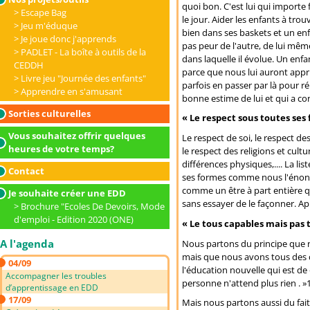
quoi bon. C'est lui qui importe
Escape Bag
le jour. Aider les enfants à trou
Jeu m'éduque
bien dans ses baskets et un enf
Je joue donc j'apprends
pas peur de l'autre, de lui même
PADLET - La boîte à outils de la
dans laquelle il évolue. Un enf
CEDDH
parce que nous lui auront appri
Livre jeu "Journée des enfants"
parfois en passer par là pour r
Apprendre en s'amusant
bonne estime de lui et qui a con
Sorties culturelles
« Le respect sous toutes ses
Vous souhaitez offrir quelques
Le respect de soi, le respect des
heures de votre temps?
le respect des religions et cultu
différences physiques,.... La lis
Contact
ses formes comme nous l'énonçon
comme un être à part entière qu
Je souhaite créer une EDD
sans essayer de le façonner. A
Brochure "Ecoles De Devoirs, Mode
d'emploi - Edition 2020 (ONE)
« Le tous capables mais pas 
A l'agenda
Nous partons du principe que 
mais que nous avons tous des c
04/09
l'éducation nouvelle qui est de 
Accompagner les troubles
personne n'attend plus rien . »
d’apprentissage en EDD
17/09
Mais nous partons aussi du fai