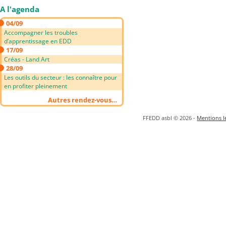
A l'agenda
04/09
Accompagner les troubles
d’apprentissage en EDD
17/09
Créas - Land Art
28/09
Les outils du secteur : les connaître pour
en profiter pleinement
Autres rendez-vous…
FFEDD asbl © 2026 -
Mentions lé