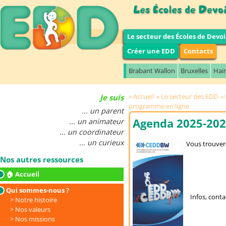
Le secteur des Écoles de Devoi
Créer une EDD
Contacts
Brabant Wallon
Bruxelles
Hai
Accueil
Le secteur des EDD
Je suis
programme en ligne
... un parent
Agenda 2025-20
... un animateur
... un coordinateur
... un curieux
Vous trouvere
Nos autres ressources
🏠 Accueil
Qui sommes-nous ?
Infos, conta
Notre histoire
Nos valeurs
Nos missions