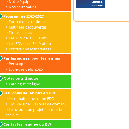
Notre équipe
Nos partenaires
Programme 2026-2027
Formations continues
Matinées découvertes
Etudes de cas
Les RDV de la CEDDBW
Les RDV de la Fédération
Inscriptions et modalités
Par les jeunes, pour les jeunes
Périscope
Ecole des défis 2026
Notre outilthèque
Catalogue en ligne
Les Ecoles de Devoirs en BW
Je souhaite ouvrir une EDD
Trouver une EDD près de chez soi
Le tutorat: un projet d'entraide
scolaire
Contactez l'équipe du BW