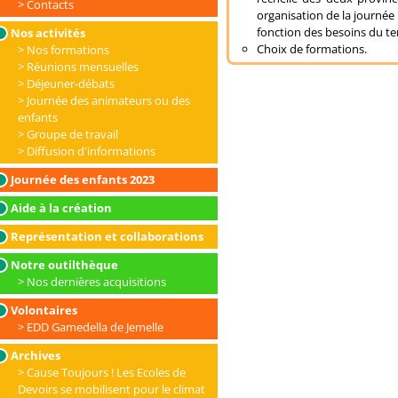
Contacts
organisation de la journée
fonction des besoins du ter
Nos activités
Choix de formations.
Nos formations
Réunions mensuelles
Déjeuner-débats
Journée des animateurs ou des
enfants
Groupe de travail
Diffusion d'informations
Journée des enfants 2023
Aide à la création
Représentation et collaborations
Notre outilthèque
Nos dernières acquisitions
Volontaires
EDD Gamedella de Jemelle
Archives
Cause Toujours ! Les Ecoles de
Devoirs se mobilisent pour le climat