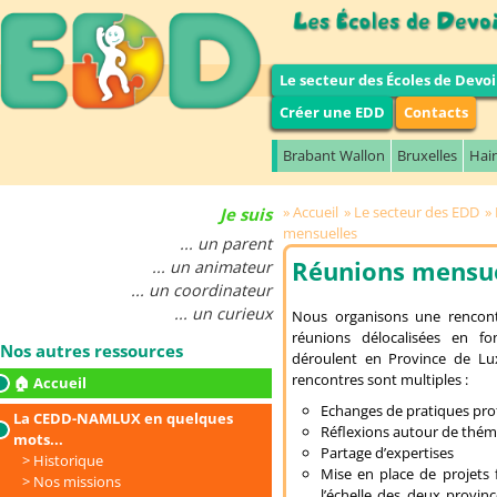
Le secteur des Écoles de Devoi
Créer une EDD
Contacts
Brabant Wallon
Bruxelles
Hai
Accueil
Le secteur des EDD
Je suis
mensuelles
... un parent
Réunions mensue
... un animateur
... un coordinateur
... un curieux
Nous organisons une rencont
réunions délocalisées en fo
Nos autres ressources
déroulent en Province de Lux
rencontres sont multiples :
🏠 Accueil
Echanges de pratiques pro
La CEDD-NAMLUX en quelques
Réflexions autour de thém
mots...
Partage d’expertises
Historique
Mise en place de projets
Nos missions
l’échelle des deux provinc