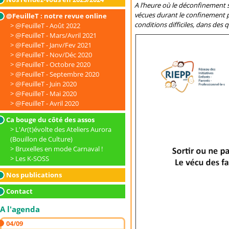
A l’heure où le déconfinement s’
vécues durant le confinement pa
@FeuilleT : notre revue online
conditions difficiles, dans des 
@FeuilleT - Août 2022
@FeuilleT - Mars/Avril 2021
@FeuilleT - Janv/Fev 2021
@FeuilleT - Nov/Déc 2020
@FeuilleT - Octobre 2020
@FeuilleT - Septembre 2020
@FeuilleT - Juin 2020
@FeuilleT - Mai 2020
@FeuilleT - Avril 2020
Ca bouge du côté des assos
L'Ar(t)évolte des Ateliers Aurora
(Bouillon de Culture)
Bruxelles en mode Carnaval !
Les K-SOSS
Nos publications
Contact
A l'agenda
04/09