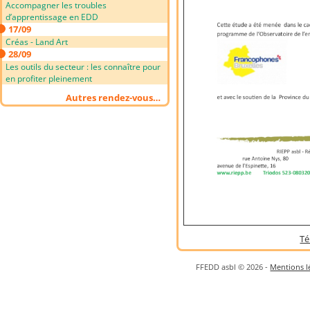
Accompagner les troubles
d’apprentissage en EDD
17/09
Créas - Land Art
28/09
Les outils du secteur : les connaître pour
en profiter pleinement
Autres rendez-vous…
Té
FFEDD asbl © 2026 -
Mentions lé