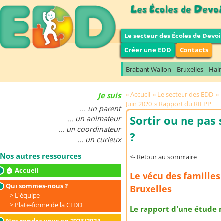
Le secteur des Écoles de Devoi
Créer une EDD
Contacts
Brabant Wallon
Bruxelles
Hai
Accueil
Le secteur des EDD
Je suis
Juin 2020
Rapport du RIEPP
... un parent
Sortir ou ne pas
... un animateur
... un coordinateur
?
... un curieux
Nos autres ressources
<- Retour au sommaire
🏠 Accueil
Le vécu des familles
Qui sommes-nous ?
Bruxelles
L'équipe
Plate-forme de la CEDD
Le rapport d'une étude 
Nos rendez-vous en 2023/2024