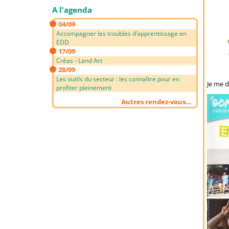
A l'agenda
04/09
Accompagner les troubles d’apprentissage en
EDD
17/09
Créas - Land Art
28/09
Les outils du secteur : les connaître pour en
Je me d
profiter pleinement
Autres rendez-vous…