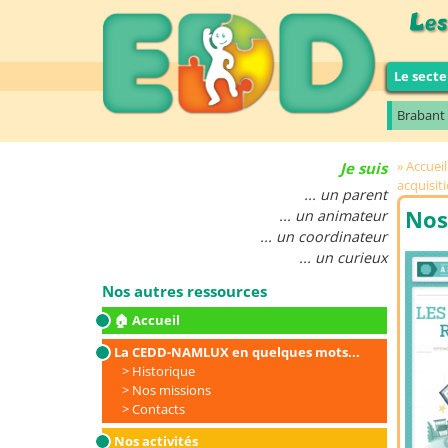
Le secte
Brabant
Accueil
Je suis
acquisit
... un parent
Nos
... un animateur
... un coordinateur
... un curieux
Nos autres ressources
🏠 Accueil
La CEDD-NAMLUX en quelques mots...
Historique
Nos missions
Contacts
Nos activités