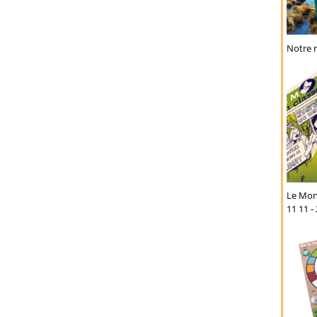
Notre n
Le Mond
11 11 -