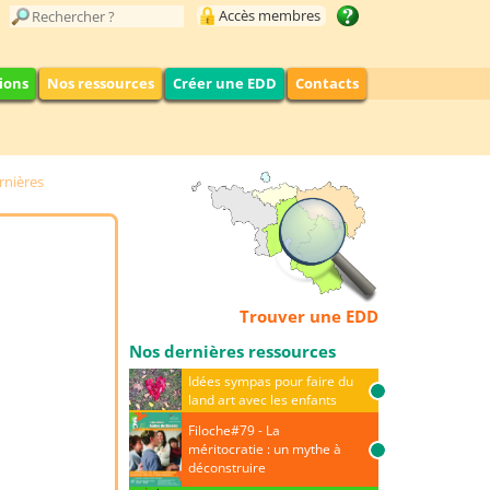
Accès membres
ions
Nos ressources
Créer une EDD
Contacts
rnières
Trouver une EDD
Nos dernières ressources
Idées sympas pour faire du
land art avec les enfants
Filoche#79 - La
méritocratie : un mythe à
déconstruire