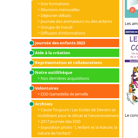
Nos formations
Réunions mensuelles
Déjeuner-débats
Journée des animateurs ou des enfants
Les am
Groupe de travail
Diffusion d'informations
Journée des enfants 2023
Aide à la création
Représentation et collaborations
Notre outilthèque
Nos dernières acquisitions
Volontaires
EDD Gamedella de Jemelle
Archives
Cause Toujours ! Les Ecoles de Devoirs se
Le cons
mobilisent pour le climat et l'environnement
2017 Journée des EDD
Exposition photo "L'enfant et la Nature, la
nature de l'enfant"