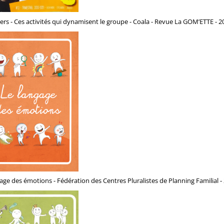
ers - Ces activités qui dynamisent le groupe - Coala - Revue La GOM’ETTE - 2
age des émotions - Fédération des Centres Pluralistes de Planning Familial -