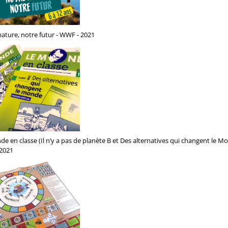
ature, notre futur - WWF - 2021
e en classe (Il n’y a pas de planète B et Des alternatives qui changent le 
 2021