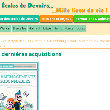
ur des Écoles de Devoirs
Missions et enjeux
Formations & animat
 Wallon
Bruxelles
Hainaut
Liège
Namur - Luxembourg
Le secteur des EDD
Namur - Luxembourg
Notre outilthèque
Nos de
ions
 dernières acquisitions