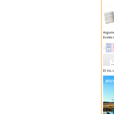
Argumen
Ecoles 
Et toi,