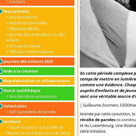
Contacts
Nos activités
Nos formations
Réunions mensuelles
Déjeuner-débats
Journée des animateurs ou des
enfants
Groupe de travail
Diffusion d'informations
Journée des enfants 2023
Aide à la création
En cette période complexe po
temps de mettre en lumière l
Représentation et collaborations
comme une évidence. Chaque 
Notre outilthèque
auprès d’enfants et de jeunes
Nos dernières acquisitions
sont une véritable source d’
| Guillaume Zoomers, CEDDN
Volontaires
EDD Gamedella de Jemelle
Animée par cette conviction, l
récolte de paroles
co-construi
Archives
et du Luxembourg. Une dizaine
Cause Toujours ! Les Ecoles de
cette initiative.
Devoirs se mobilisent pour le climat