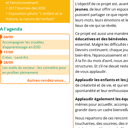
et l'environnement
L’objectif de ce projet est, avan
2017 Journée des EDD
jeunes
, de leur offrir un espac
Exposition photo "L'enfant et la
puissent partager ce que représ
Nature, la nature de l'enfant"
leurs mots, leurs émotions et l
lieux de vie qui se révèle.
A l'agenda
Ce projet est aussi une manièr
04/09
éducatives et des bénévoles
Accompagner les troubles
essentiel. Malgré les difficultés
d’apprentissage en EDD
Devoirs continuent, chaque jour
17/09
bien-être, l’épanouissement et
Créas - Land Art
À la fin du mois d’avril, nous a
28/09
structures. Et s’il ne devait res
Les outils du secteur : les connaître pour
de vous applaudir.
en profiter pleinement
Applaudir les enfants et les
Autres rendez-vous…
de créativité et de vie, et qui
spontanéité et leur enthousia
Applaudir également les équ
mêmes pour accueillir, accompag
grandir dans un cadre bienveil
Nous repartons de ces rencontr
touchantes, des sourires, des 