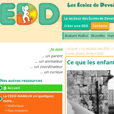
Le secteur des Écoles de Devoi
Créer une EDD
Contacts
Brabant Wallon
Bruxelles
Hai
Accueil
Le secteur des EDD
Je suis
jeunes disent de leur EDD"
... un parent
Ce que les enfan
... un animateur
... un coordinateur
... un curieux
Nos autres ressources
🏠 Accueil
La CEDD-NAMLUX en quelques
mots...
Historique
Nos missions