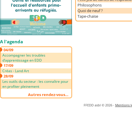
Philosophons
Quoi de neuf ?
Tape-chaise
A l'agenda
04/09
Accompagner les troubles
d’apprentissage en EDD
17/09
Créas - Land Art
28/09
Les outils du secteur : les connaître pour
en profiter pleinement
Autres rendez-vous…
FFEDD asbl © 2026 -
Mentions lé