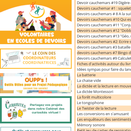
Devoir cauchemars #19 Digère
Devoirs cauchemar #1 : squelet
devoirs cauchemars # 8 A la sui
Devoirs cauchemars #10 Qui es
Devoirs cauchemars #11 "Conj
Devoirs cauchemars #12 "Dobb
Devoirs cauchemars #13 "Géo, m
Devoirs cauchemars #2: Ecrire 
devoirs cauchemars #3 bataille
devoirs cauchemars #7 Bingo d
devoirs cauchemars #9 Calculett
Fiches d'activités autour du liv
Idées sympas pour faire du land
La batterie
La chaise vide
La dictée et la lecture en mou
La dictée Montessori
La forêt multicolore
Le tongophone
Le Twister de la lecture
Les conversions en s'amusant
Les enquêteurs des sentiment
Mémory sonore
Petit jeu de cartes de respirati