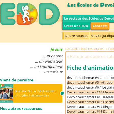
Le secteur des Écoles de Devoi
Créer une EDD
Contacts
Nos ressources
Service juridiq
Accueil
Nos ressources
Foc
Je suis
... un parent
Retour aux autres cat
... un animateur
Fiche d’animatio
... un coordinateur
... un curieux
devoir cauchemar #4 Color blo
Vient de paraître
devoir cauchemar #5 : Attrape-
devoir cauchemar #6: " Le trai
Filoche#79 - La méritocratie :
Devoir cauchemars #14 Memo
un mythe à déconstruire
Devoir cauchemars #15 IMAM
Devoir cauchemars #16 Ensembl
Devoir cauchemars #17 Bingo 
Nos autres ressources
Devoir cauchemars #18 Domi