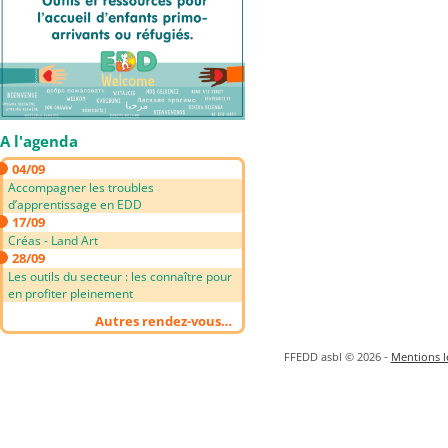
A l'agenda
04/09
Accompagner les troubles
d’apprentissage en EDD
17/09
Créas - Land Art
28/09
Les outils du secteur : les connaître pour
en profiter pleinement
Autres rendez-vous…
FFEDD asbl © 2026 -
Mentions lé