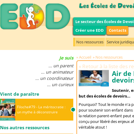
Le secteur des Écoles de Devoi
Créer une EDD
Contacts
Nos ressources
Service juridiq
Accueil
Nos ressources
Je suis
... un parent
Retour à la liste des 
Air de 
... un animateur
... un coordinateur
devoirs
... un curieux
Soutenir, e
Vient de paraître
but des écoles de devoirs...
Pourquoi? Tout le monde n'a pa
Filoche#79 - La méritocratie :
pour soutenir son enfant dans 
un mythe à déconstruire
la relation parent-enfant peut 
conçu pour libéré des enjeux af
Nos autres ressources
véritable atout !