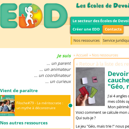
Le secteur des Écoles de Devoi
Créer une EDD
Contacts
Nos ressources
Service juridiq
Accueil
Nos ressources
Je suis
... un parent
Retour à la liste des 
... un animateur
Devoir
... un coordinateur
cauch
... un curieux
"Géo, m
Vient de paraître
J'ai 4 angle
mes côtés op
Filoche#79 - La méritocratie :
Mon périmètr
un mythe à déconstruire
Voici comment se calcule mon a
Qui suis-je ?
Nos autres ressources
Le jeu "Géo, mais trie !" nous p