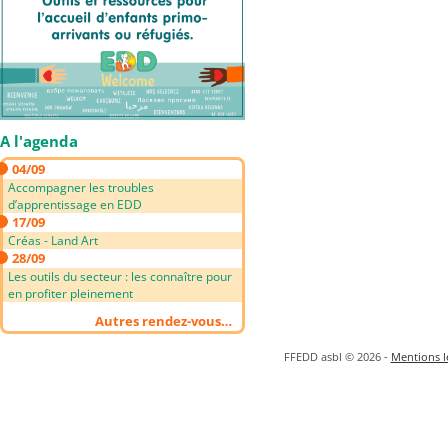
A l'agenda
04/09
Accompagner les troubles
d’apprentissage en EDD
17/09
Créas - Land Art
28/09
Les outils du secteur : les connaître pour
en profiter pleinement
Autres rendez-vous…
FFEDD asbl © 2026 -
Mentions lé