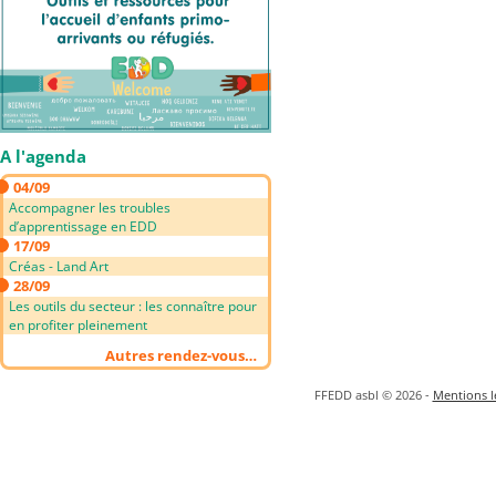
A l'agenda
04/09
Accompagner les troubles
d’apprentissage en EDD
17/09
Créas - Land Art
28/09
Les outils du secteur : les connaître pour
en profiter pleinement
Autres rendez-vous…
FFEDD asbl © 2026 -
Mentions lé