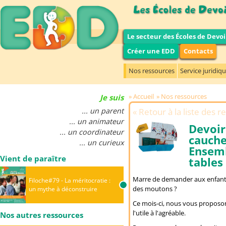
Le secteur des Écoles de Devoi
Créer une EDD
Contacts
Nos ressources
Service juridiq
Accueil
Nos ressources
Je suis
... un parent
Retour à la liste des 
... un animateur
Devoir
... un coordinateur
cauch
... un curieux
Ensemb
Vient de paraître
tables
Marre de demander aux enfants 
Filoche#79 - La méritocratie :
des moutons ?
un mythe à déconstruire
Ce mois-ci, nous vous proposo
l'utile à l'agréable.
Nos autres ressources