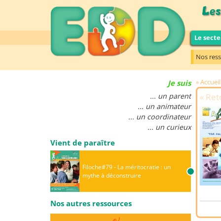
Le secte
Nos res
Accueil
Je suis
... un parent
Reto
... un animateur
... un coordinateur
... un curieux
Vient de paraître
Filoche#79 - La méritocratie : un
mythe à déconstruire
Nos autres ressources