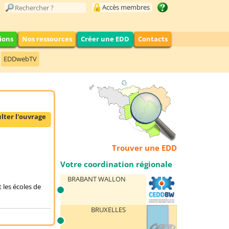
Accès membres
ions
Nos ressources
Créer une EDD
Contacts
EDDwebTV
lter l'ouvrage
Trouver une EDD
Votre coordination régionale
BRABANT WALLON
 les écoles de
BRUXELLES