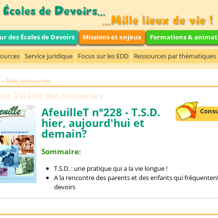
ur des Écoles de Devoirs
Missions et enjeux
Formations & animat
sources
Service juridique
Focus sur les EDD
Ressources par thématiques
Nos ressources
ur à la liste des ressources
AfeuilleT n°228 - T.S.D.
Consu
hier, aujourd'hui et
demain?
Sommaire:
T.S.D. : une pratique qui a la vie longue !
A la rencontre des parents et des enfants qui fréquentent
devoirs