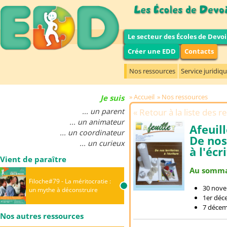
Le secteur des Écoles de Devoi
Créer une EDD
Contacts
Nos ressources
Service juridiq
Accueil
Nos ressources
Je suis
... un parent
Retour à la liste des 
... un animateur
Afeuill
... un coordinateur
De nos
... un curieux
à l'écr
Vient de paraître
Au somma
Filoche#79 - La méritocratie :
30 novem
un mythe à déconstruire
1er déc
7 décem
Nos autres ressources