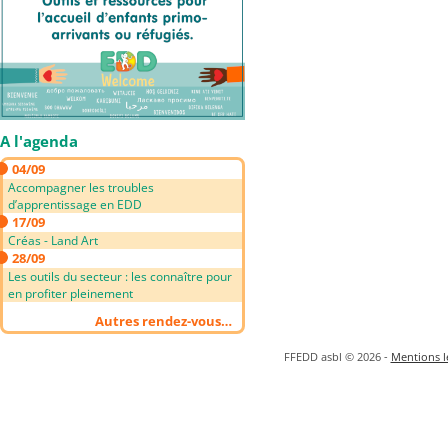
A l'agenda
04/09
Accompagner les troubles
d’apprentissage en EDD
17/09
Créas - Land Art
28/09
Les outils du secteur : les connaître pour
en profiter pleinement
Autres rendez-vous…
FFEDD asbl © 2026 -
Mentions lé