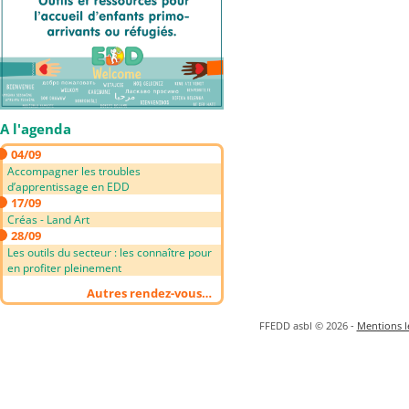
A l'agenda
04/09
Accompagner les troubles
d’apprentissage en EDD
17/09
Créas - Land Art
28/09
Les outils du secteur : les connaître pour
en profiter pleinement
Autres rendez-vous…
FFEDD asbl © 2026 -
Mentions lé