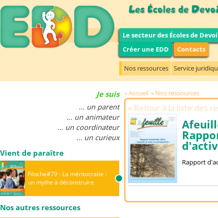
Le secteur des Écoles de Devoi
Créer une EDD
Contacts
Nos ressources
Service juridiq
Accueil
Nos ressources
Je suis
... un parent
Retour à la liste des 
... un animateur
Afeuill
... un coordinateur
Rappo
... un curieux
d'acti
Vient de paraître
Rapport d'act
Filoche#79 - La méritocratie :
un mythe à déconstruire
Nos autres ressources