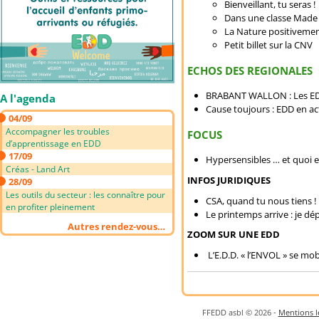
Bienveillant, tu seras !
Dans une classe Made 
La Nature positivement
Petit billet sur la CNV
ECHOS DES REGIONALES
BRABANT WALLON : Les ED
A l'agenda
Cause toujours : EDD en ac
04/09
Accompagner les troubles
FOCUS
d’apprentissage en EDD
17/09
Hypersensibles … et quoi e
Créas - Land Art
INFOS JURIDIQUES
28/09
Les outils du secteur : les connaître pour
CSA, quand tu nous tiens !
en profiter pleinement
Le printemps arrive : je dé
Autres rendez-vous…
ZOOM SUR UNE EDD
L’E.D.D. « l’ENVOL » se mo
FFEDD asbl © 2026 -
Mentions lé