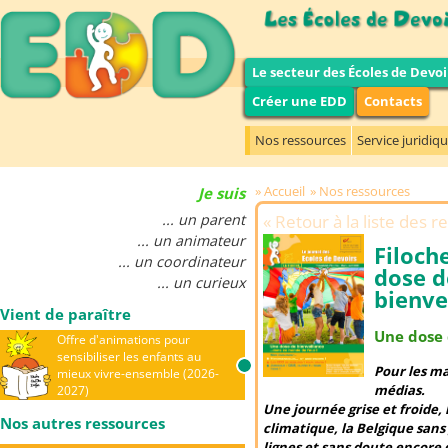
Le secteur des Écoles de Devoi
Créer une EDD
Contacts
Nos ressources
Service juridiq
Accueil
Nos ressources
Je suis
... un parent
Retour à la liste des 
... un animateur
Filoch
... un coordinateur
dose d
... un curieux
bienve
Vient de paraître
Une dose 
Offre d'animations pour
sensibiliser les enfants au
Pour les ma
mieux vivre-ensemble (2026-
médias.
2027)
Une journée grise et froide,
Nos autres ressources
climatique, la Belgique sans
lignes et sans doute encore 