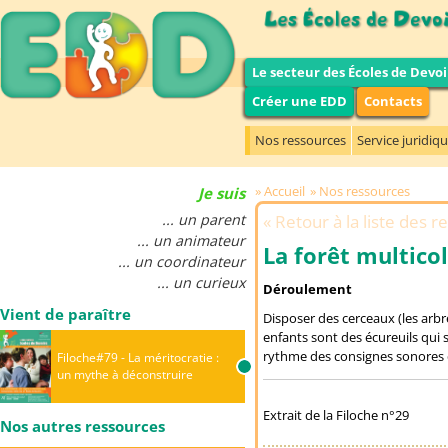
Le secteur des Écoles de Devoi
Créer une EDD
Contacts
Nos ressources
Service juridiq
Accueil
Nos ressources
Je suis
... un parent
Retour à la liste des 
... un animateur
La forêt multico
... un coordinateur
... un curieux
Déroulement
Vient de paraître
Disposer des cerceaux (les arbre
enfants sont des écureuils qui
rythme des consignes sonores d
Filoche#79 - La méritocratie :
un mythe à déconstruire
Extrait de la Filoche n°29
Nos autres ressources