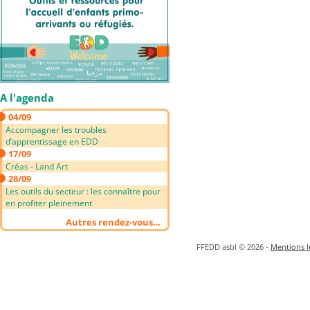
A l'agenda
04/09
Accompagner les troubles
d’apprentissage en EDD
17/09
Créas - Land Art
28/09
Les outils du secteur : les connaître pour
en profiter pleinement
Autres rendez-vous…
FFEDD asbl © 2026 -
Mentions lé