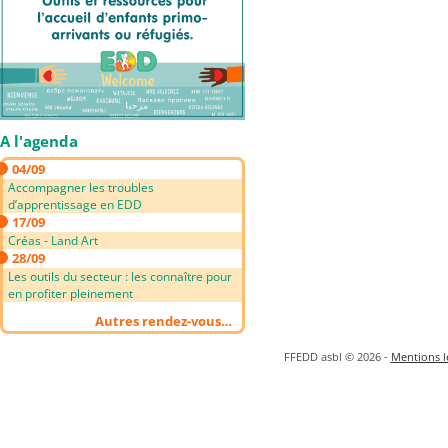
A l'agenda
04/09
Accompagner les troubles
d’apprentissage en EDD
17/09
Créas - Land Art
28/09
Les outils du secteur : les connaître pour
en profiter pleinement
Autres rendez-vous…
FFEDD asbl © 2026 -
Mentions lé