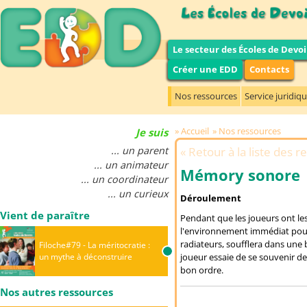
Le secteur des Écoles de Devoi
Créer une EDD
Contacts
Nos ressources
Service juridiq
Accueil
Nos ressources
Je suis
... un parent
Retour à la liste des 
... un animateur
Mémory sonore
... un coordinateur
... un curieux
Déroulement
Vient de paraître
Pendant que les joueurs ont les
l'environnement immédiat pour p
radiateurs, soufflera dans une b
Filoche#79 - La méritocratie :
un mythe à déconstruire
joueur essaie de se souvenir des
bon ordre.
Nos autres ressources