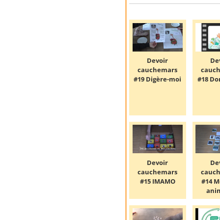
Devoir
De
cauchemars
cauc
#19 Digère-moi
#18 D
Devoir
De
cauchemars
cauc
#15 IMAMO
#14 
ani