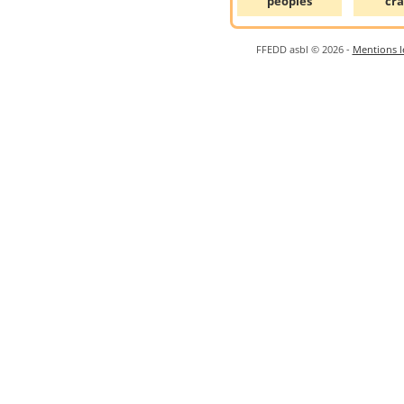
peoples
cr
FFEDD asbl © 2026 -
Mentions lé