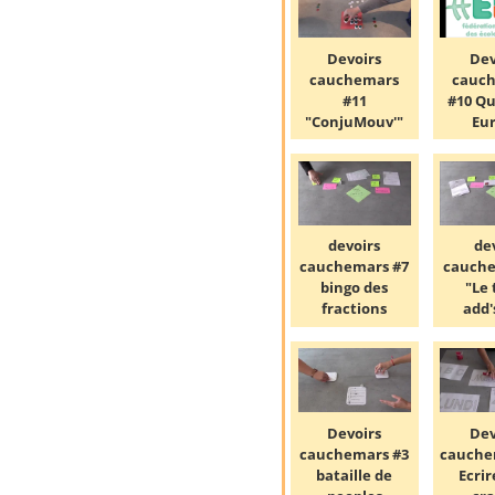
Devoirs
Dev
cauchemars
cauc
#11
#10 Qu
"ConjuMouv'"
Eu
devoirs
de
cauchemars #7
cauche
bingo des
"Le 
fractions
add'
Devoirs
Dev
cauchemars #3
cauche
bataille de
Ecrir