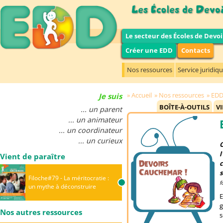
Le secteur des Écoles de Devoi
Créer une EDD
Contacts
Nos ressources
Service juridiq
Accueil
Nos ressources
ED
Je suis
BOÎTE-À-OUTILS
V
... un parent
... un animateur
... un coordinateur
... un curieux
O
l
Vient de paraître
c
s
Filoche#79 - La méritocratie :
f
un mythe à déconstruire
E
g
Nos autres ressources
s