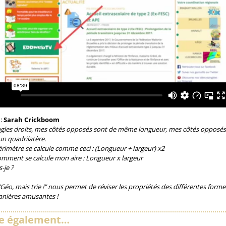
 :
Sarah Crickboom
angles droits, mes côtés opposés sont de même longueur, mes côtés opposés 
 un quadrilatère.
imètre se calcule comme ceci : (Longueur + largeur) x2
omment se calcule mon aire : Longueur x largeur
s-je ?
"Géo, mais trie !" nous permet de réviser les propriétés des différentes for
anières amusantes !
re également…