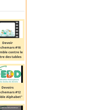
Devoir
uchemars #16
mble contre le
tre des tables
Devoirs
uchemars #12
ble Alphabet"