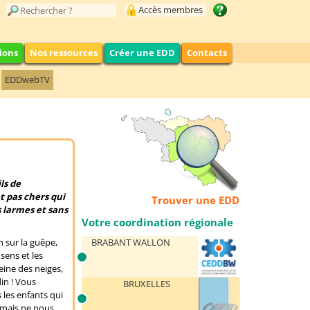
Accès membres
ions
Nos ressources
Créer une EDD
Contacts
EDDwebTV
ls de
t pas chers qui
Trouver une EDD
s larmes et sans
Votre coordination régionale
BRABANT WALLON
n sur la guêpe,
sens et les
eine des neiges,
in ! Vous
BRUXELLES
 les enfants qui
 mais ne nous