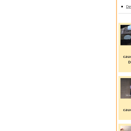
De
cau
D
cau