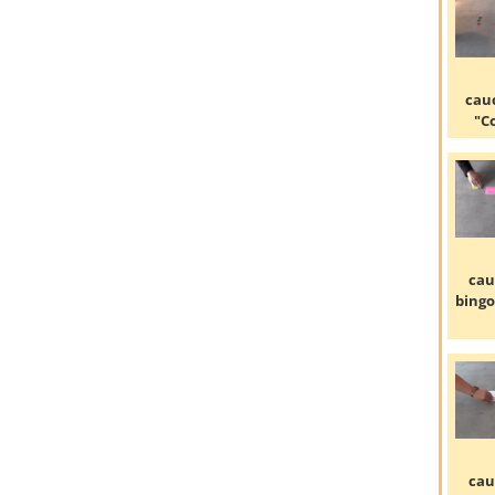
cau
"C
cau
bingo
cau