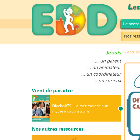
Le secte
Nos res
Accueil
Je suis
... un parent
... un animateur
... un coordinateur
... un curieux
Vient de paraître
Filoche#79 - La méritocratie : un
mythe à déconstruire
Nos autres ressources