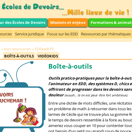
ur des Écoles de Devoirs
Missions et enjeux
Formations & animat
sources
Service juridique
Focus sur les EDD
Ressources par thématiques
Nos ressources
EDDwebTV
BOÎTE-À-OUTILS
VIDÉOKIDS
Boîte-à-outils
Outils pratico-pratiques pour la boîte-à-outi
l'animateur en EDD, des systèmes D, chics e
offriront de progresser dans les devoirs san
douleur
.
(euuuh… là on est peut- être fort ambitieux)
Entre une dictée de mots difficiles, une récitatio
un problème de math à retourner dans tous les 
larmes de Cécile qui ne trouve plus sa gomme R
le temps de devoirs ressemble à la foire au boud
aimeriez vous couper en 10 pour contenter tous
ont besoin d’un petit (ou grand) coup de pouce