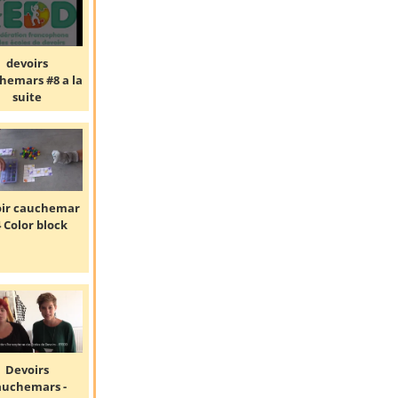
devoirs
hemars #8 a la
suite
oir cauchemar
 Color block
Devoirs
auchemars -