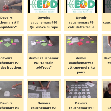
Devoirs
Devoirs
Devoir
chemars #11
cauchemars #10
cauchemars #9
cauc
onjuMouv'"
Qui est-ce Europe
calculette facile
devoirs
devoir cauchemar
devoir
dev
chemars #7
#6: "Le train
cauchemar#5 :
#4
 des fractions
add'sous"
attrape-moi si tu
peux
Devoirs
Devoirs
Devoirs
chemars #3
cauchemars #2:
cauchemar #1 :
C