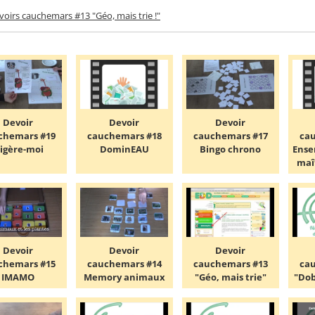
voirs cauchemars #13 "Géo, mais trie !"
Devoir
Devoir
Devoir
chemars #19
cauchemars #18
cauchemars #17
ca
igère-moi
DominEAU
Bingo chrono
Ense
maî
Devoir
Devoir
Devoir
chemars #15
cauchemars #14
cauchemars #13
ca
IMAMO
Memory animaux
"Géo, mais trie"
"Dob