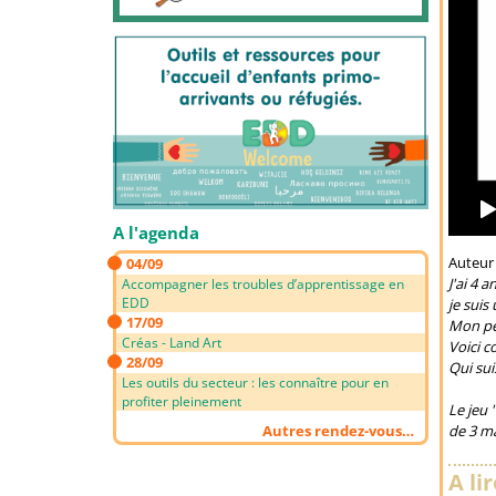
A l'agenda
Auteur
04/09
J'ai 4 
Accompagner les troubles d’apprentissage en
EDD
je suis
17/09
Mon pér
Créas - Land Art
Voici c
28/09
Qui sui
Les outils du secteur : les connaître pour en
profiter pleinement
Le jeu 
de 3 m
Autres rendez-vous…
A li