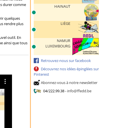
pas durer comme
HAINAUT
rir quelques
LIÈGE
us rendre plus
el outil. En
NAMUR
ue ainsi que tous
LUXEMBOURG
Retrouvez-nous sur facebook
Découvrez nos idées épinglées sur
Pinterest
Abonnez-vous à notre newsletter
04/222.99.38
-
info@ffedd.be