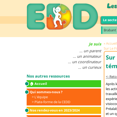
Le secte
Brabant
Accueil
Je suis
Sur Le F
... un parent
Sur 
... un animateur
... un coordinateur
tém
... un curieux
Nos autres ressources
<- Ret
🏠 Accueil
Après l
les act
Qui sommes-nous ?
travail
L'équipe
expérie
Plate-forme de la CEDD
visioc
Préalab
Nos rendez-vous en 2023/2024
et un q