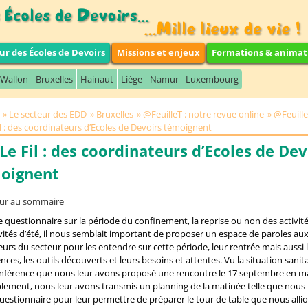
ur des Écoles de Devoirs
Missions et enjeux
Formations & animat
 Wallon
Bruxelles
Hainaut
Liège
Namur - Luxembourg
Le secteur des EDD
Bruxelles
@FeuilleT : notre revue online
@Feuille
il : des coordinateurs d’Ecoles de Devoirs témoignent
Le Fil : des coordinateurs d’Ecoles de Dev
oignent
our au sommaire
e questionnaire sur la période du confinement, la reprise ou non des activité
ivités d’été, il nous semblait important de proposer un espace de paroles aux
leurs du secteur pour les entendre sur cette période, leur rentrée mais aussi 
nces, les outils découverts et leurs besoins et attentes. Vu la situation sanitai
onférence que nous leur avons proposé une rencontre le 17 septembre en m
lement, nous leur avons transmis un planning de la matinée telle que nous 
uestionnaire pour leur permettre de préparer le tour de table que nous allion