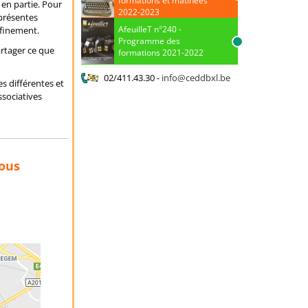
 en partie. Pour
2022-2023
 présentes
AfeuilleT n°240 -
nfinement.
Programme des
artager ce que
formations 2021-2022
02/411.43.30
-
info@ceddbxl.be
s différentes et
sociatives
nous