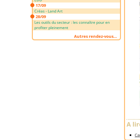
17/09
Créas - Land Art
28/09
Les outils du secteur : les connaître pour en
profiter pleinement
Autres rendez-vous…
A li
Ca