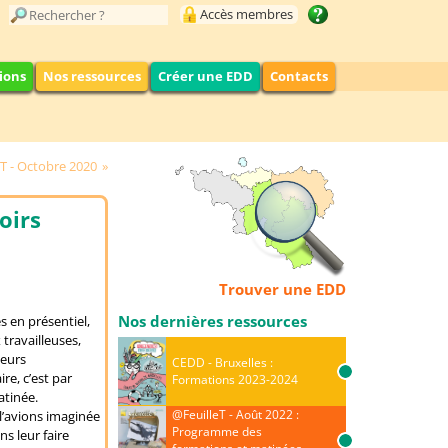
Accès membres
ions
Nos ressources
Créer une EDD
Contacts
T - Octobre 2020
oirs
Trouver une EDD
Nos dernières ressources
s en présentiel,
 travailleuses,
leurs
CEDD - Bruxelles :
re, c’est par
Formations 2023-2024
atinée.
@FeuilleT - Août 2022 :
l’avions imaginée
Programme des
s leur faire
formations et matinées