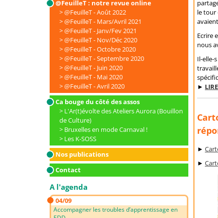
@FeuilleT : notre revue online
partage
@FeuilleT - Août 2022
le tour
@FeuilleT - Mars/Avril 2021
avaient
@FeuilleT - Janv/Fev 2021
Ecrire 
@FeuilleT - Nov/Déc 2020
nous av
@FeuilleT - Octobre 2020
@FeuilleT - Septembre 2020
Il-elle
@FeuilleT - Juin 2020
travail
@FeuilleT - Mai 2020
spécifiq
@FeuilleT - Avril 2020
►
LIR
Ca bouge du côté des assos
L'Ar(t)évolte des Ateliers Aurora (Bouillon
Cart
de Culture)
répon
Bruxelles en mode Carnaval !
Les K-SOSS
►
Cart
Nos publications
►
Cart
Contact
A l'agenda
04/09
Accompagner les troubles d’apprentissage en
EDD