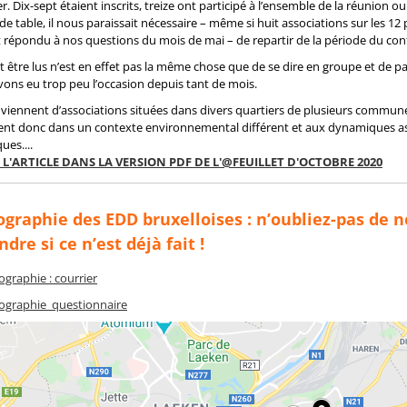
r. Dix-sept étaient inscrits, treize ont participé à l’ensemble de la réunion ou
 de table, il nous paraissait nécessaire – même si huit associations sur les 12
 répondu à nos questions du mois de mai – de repartir de la période du co
et être lus n’est en effet pas la même chose que de se dire en groupe et de p
ons eu trop peu l’occasion depuis tant de mois.
-s viennent d’associations situées dans divers quartiers de plusieurs commune
lent donc dans un contexte environnemental différent et aux dynamiques as
ues....
E L'ARTICLE DANS LA VERSION PDF DE L'@FEUILLET D'OCTOBRE 2020
ographie des EDD bruxelloises : n’oubliez-pas de 
dre si ce n’est déjà fait !
ographie : courrier
ographie_questionnaire