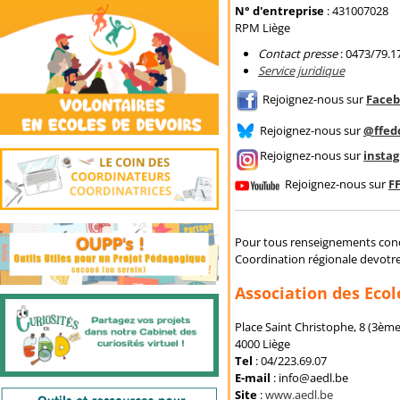
N° d'entreprise
: 431007028
RPM Liège
Contact presse
: 0473/79.1
Service juridique
Rejoignez-nous sur
Faceb
Rejoignez-nous sur
@ffedd
Rejoignez-nous sur
insta
Rejoignez-nous sur
F
Pour tous renseignements conce
Coordination régionale devotre
Association des Ecol
Place Saint Christophe, 8 (3ème
4000 Liège
Tel
: 04/223.69.07
E-mail
: info@aedl.be
Site
:
www.aedl.be