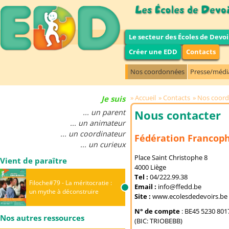
Le secteur des Écoles de Devoi
Créer une EDD
Contacts
Nos coordonnées
Presse/médi
Accueil
Contacts
Nos coor
Je suis
... un parent
Nous contacter
... un animateur
... un coordinateur
Fédération Francoph
... un curieux
Place Saint Christophe 8
Vient de paraître
4000 Liège
Tel :
04/222.99.38
Filoche#79 - La méritocratie :
Email :
info@ffedd.be
un mythe à déconstruire
Site :
www.ecolesdedevoirs.be
N° de compte
: BE45 5230 80
Nos autres ressources
(BIC: TRIOBEBB)