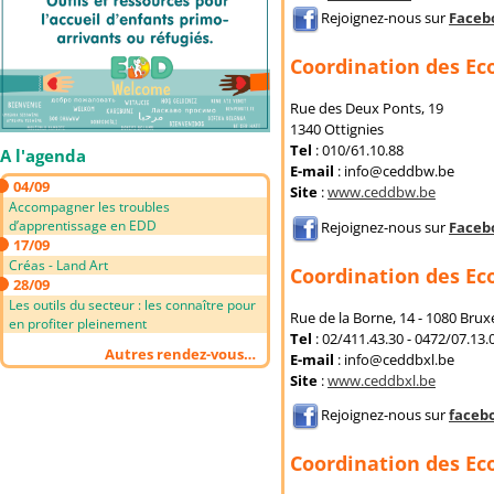
Rejoignez-nous sur
Faceb
Coordination des Ec
Rue des Deux Ponts, 19
1340 Ottignies
Tel
: 010/61.10.88
A l'agenda
E-mail
: info@ceddbw.be
04/09
Site
:
www.ceddbw.be
Accompagner les troubles
d’apprentissage en EDD
Rejoignez-nous sur
Faceb
17/09
Créas - Land Art
Coordination des Eco
28/09
Les outils du secteur : les connaître pour
Rue de la Borne, 14 - 1080 Bruxe
en profiter pleinement
Tel
: 02/411.43.30 - 0472/07.13.
Autres rendez-vous…
E-mail
: info@ceddbxl.be
Site
:
www.ceddbxl.be
Rejoignez-nous sur
faceb
Coordination des Ec