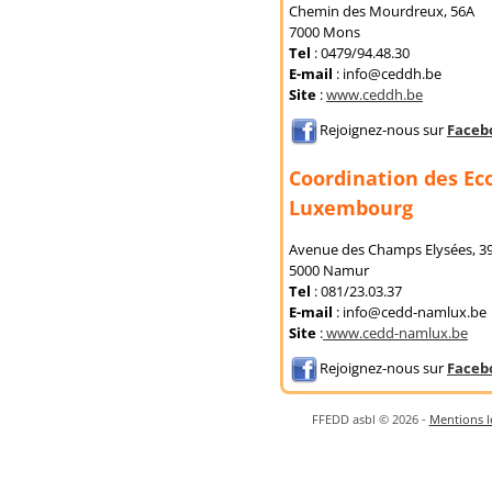
Chemin des Mourdreux, 56A
7000 Mons
Tel
: 0479/94.48.30
E-mail
: info@ceddh.be
Site
:
www.ceddh.be
Rejoignez-nous sur
Faceb
Coordination des Ec
Luxembourg
Avenue des Champs Elysées, 39
5000 Namur
Tel
: 081/23.03.37
E-mail
: info@cedd-namlux.be
Site
:
www.cedd-namlux.be
Rejoignez-nous sur
Faceb
FFEDD asbl © 2026 -
Mentions lé