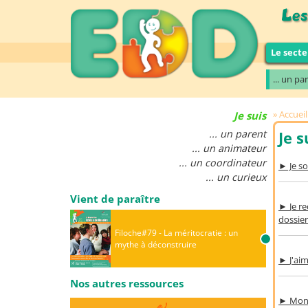
Le secte
... un pa
Accueil
Je suis
... un parent
Je 
... un animateur
... un coordinateur
► Je s
... un curieux
Vient de paraître
►
Je r
dossier
Filoche#79 - La méritocratie : un
mythe à déconstruire
►
J'ai
Nos autres ressources
►
Mon 