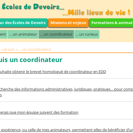
ur des Écoles de Devoirs
Missions et enjeux
Formations & animat
rent
... un animateur
... un coordinateur
... un curieux
Je suis
... un coordinateur
suis un coordinateur
ouhaite obtenir le brevet homologué de coordinateur en EDD
echerche des informations administratives, juridiques, pratiques... pour com
s
merais que mon équipe suivent des formation
expérience, ou celle de mes animateurs, permettent-elles de bénéficier d’u