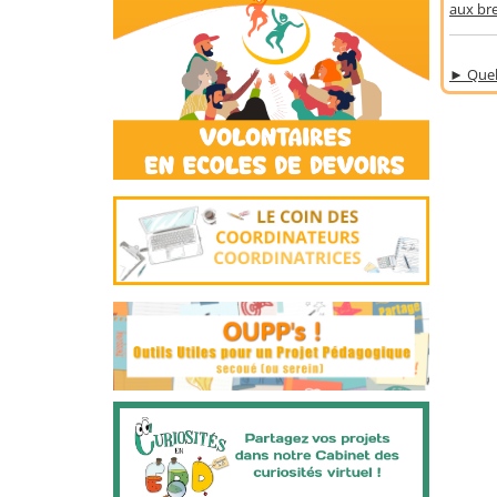
aux br
►
Quel