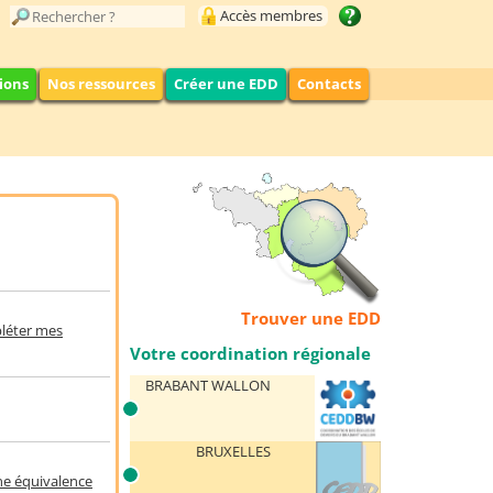
Accès membres
ions
Nos ressources
Créer une EDD
Contacts
Trouver une EDD
pléter mes
Votre coordination régionale
BRABANT WALLON
BRUXELLES
ne équivalence