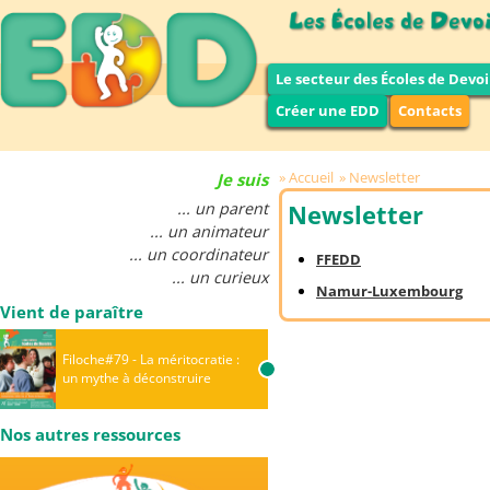
Le secteur des Écoles de Devoi
Créer une EDD
Contacts
Accueil
Newsletter
Je suis
... un parent
Newsletter
... un animateur
... un coordinateur
FFEDD
... un curieux
Namur-Luxembourg
Vient de paraître
Filoche#79 - La méritocratie :
un mythe à déconstruire
Nos autres ressources