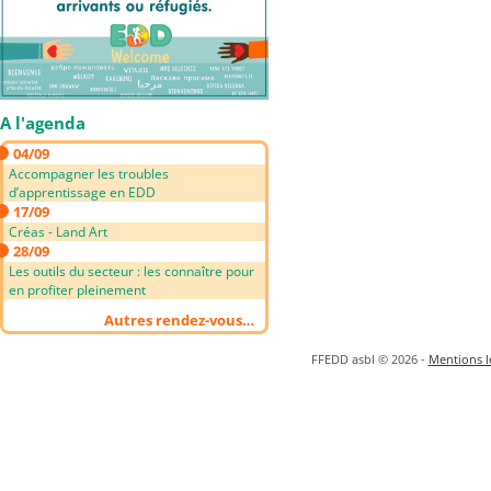
A l'agenda
04/09
Accompagner les troubles
d’apprentissage en EDD
17/09
Créas - Land Art
28/09
Les outils du secteur : les connaître pour
en profiter pleinement
Autres rendez-vous…
FFEDD asbl © 2026 -
Mentions lé