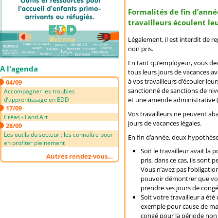
Formalités de fin d’anné
travailleurs écoulent le
Légalement, il est interdit de r
non pris.
En tant qu’employeur, vous devez
A l'agenda
tous leurs jours de vacances av
à vos travailleurs d’écouler leur
04/09
sanctionné de sanctions de niv
Accompagner les troubles
et une amende administrative (
d’apprentissage en EDD
17/09
Vos travailleurs ne peuvent a
Créas - Land Art
jours de vacances légales.
28/09
Les outils du secteur : les connaître pour
En fin d’année, deux hypothèse
en profiter pleinement
Soit le travailleur avait la 
Autres rendez-vous…
pris, dans ce cas, ils sont p
Vous n’avez pas l’obligatio
pouvoir démontrer que vous 
prendre ses jours de congé
Soit votre travailleur a été
exemple pour cause de malad
congé pour la période non 