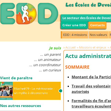
Le secteur des Écoles de Devoi
Créer une EDD
Contacts
EDD : 4 missions
Nos valeurs
Accueil
Missions et enjeux
Je suis
... un parent
Actu administrati
... un animateur
... un coordinateur
SOMMAIRE
... un curieux
Montant de la Partic
Vient de paraître
Travail des volontai
Filoche#79 - La méritocratie :
autorisés
un mythe à déconstruire
Formalités de fin d’a
Nos autres ressources
travailleurs écoulent